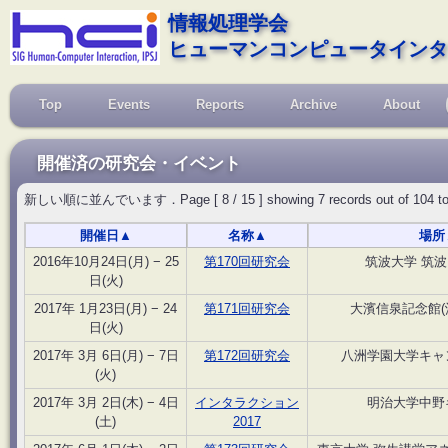
情報処理学会
ヒューマンコンピュータインタ
Top
Events
Reports
Archive
About
開催済の研究会・イベント
新しい順に並んでいます．Page [ 8 / 15 ] showing 7 records out of 104 total, s
開催日
▲
名称
▲
場所
2016年10月24日(月) − 25
第170回研究会
筑波大学 筑
日(火)
2017年 1月23日(月) − 24
第171回研究会
大濱信泉記念館(
日(火)
2017年 3月 6日(月) − 7日
第172回研究会
八洲学園大学キャ
(火)
2017年 3月 2日(木) − 4日
インタラクション
明治大学中野
(土)
2017