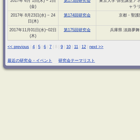
2017年 6月 1日(木) − 2日
第173回研究会
東京大学 弥生講堂ア
(金)
ャラ
2017年 8月23日(水) − 24
第174回研究会
京都・聖護
日(木)
2017年11月01日(水)~02日
第175回研究会
兵庫県 淡路夢
(木)
<< previous
|
4
|
5
|
6
|
7
|
8
|
9
|
10
|
11
|
12
|
next >>
最近の研究会・イベント
研究会テーマリスト