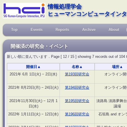
情報処理学会
ヒューマンコンピュータインタ
Top
Events
Reports
Archive
About
開催済の研究会・イベント
新しい順に並んでいます．Page [ 12 / 15 ] showing 7 records out of 104 total, 
開催日
▲
名称
▲
場所
▲
2021年 6月 1日(火) − 2日(水)
第193回研究会
オンライン開
2021年 8月23日(月) − 24日(火)
第194回研究会
オンライン開
2021年11月30日(火) − 12月 1
第195回研究会
淡路島 淡路夢舞
日(水)
議場
2022年 1月11日(火) − 12日(水)
第196回研究会
石垣島 and オ