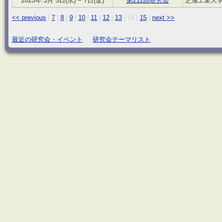
2025年 3月 5日(水) − 7日(金)
第212回研究会
芝浦工業大
<< previous
|
7
|
8
|
9
|
10
|
11
|
12
|
13
|
14
|
15
|
next >>
最近の研究会・イベント
研究会テーマリスト