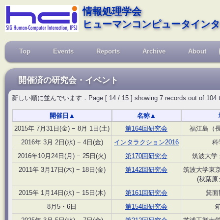
情報処理学会
ヒューマンコンピュータインタ
Top
Events
Reports
Archive
About
開催済の研究会・イベント
新しい順に並んでいます．Page [ 14 / 15 ] showing 7 records out of 104 total, 
開催日
▲
名称
▲
2015年 7月31日(金) − 8月 1日(土)
第164回研究会
福江島（
2016年 3月 2日(水) − 4日(金)
インタラクション2016
科
2016年10月24日(月) − 25日(火)
第170回研究会
筑波大学
2011年 3月17日(木) − 18日(金)
第142回研究会
筑波大学東
(秋葉原
2015年 1月14日(水) − 15日(木)
第161回研究会
箕面
8月5・6日
第154回研究会