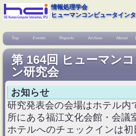
情報処理学会
ヒューマンコンピュータインタ
Top
Events
Reports
Archive
About
第 164回 ヒューマ
ン研究会
お知らせ
研究発表会の会場はホテル内
所にある福江文化会館・会議
ホテルへのチェックインは初