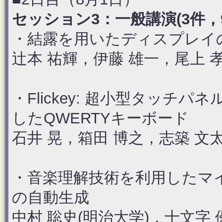
セッション3：一般講演(3件，9：3
・結露を用いたディスプレイ
辻本 祐輝，伊藤 雄一，尾上 孝
・Flickey: 超小型タッ
したQWERTYキーボード
石井 晃，箱田 博之，志築 文
・音楽理解技術を利用したマ
の自動生成
中村 聡史(明治大学)，十文字 