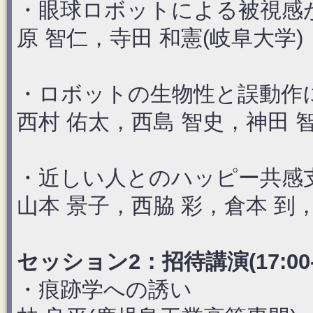
・眼球ロボットによる被視感
原 智仁，寺田 和憲(岐阜大学)
・ロボットの生物性と誤動作
西村 佑太，西島 智史，神田 
・近しい人とのハッピー共感
山本 景子，西脇 彩，倉本 到
セッション2：招待講演(17:00-1
・痕跡学への誘い