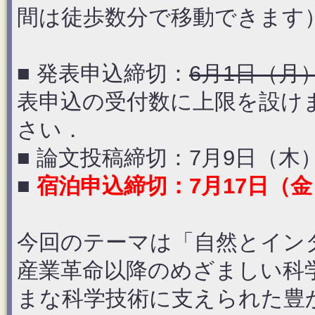
間は徒歩数分で移動できます
■ 発表申込締切：
6月1日（月）2
表申込の受付数に上限を設け
さい．
■ 論文投稿締切：7月9日（木）2
■
宿泊申込締切：7月17日（金
今回のテーマは「自然とイン
産業革命以降のめざましい科
まな科学技術に支えられた豊