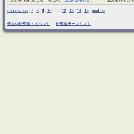
2025年 9月 3日(水) − 4日(木)
第214回研究会
北海道科学大学（
<< previous
|
7
|
8
|
9
|
10
|
11
|
12
|
13
|
14
|
15
|
next >>
最近の研究会・イベント
研究会テーマリスト