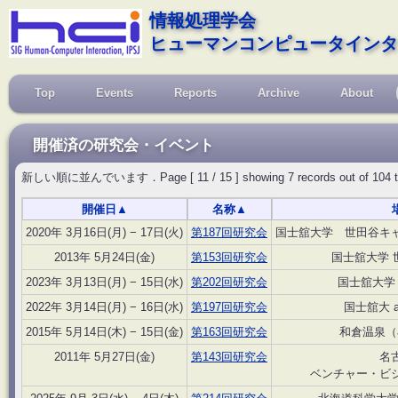
情報処理学会
ヒューマンコンピュータインタ
Top
Events
Reports
Archive
About
開催済の研究会・イベント
新しい順に並んでいます．Page [ 11 / 15 ] showing 7 records out of 104 total, 
開催日
▲
名称
▲
2020年 3月16日(月) − 17日(火)
第187回研究会
国士舘大学 世田谷キ
2013年 5月24日(金)
第153回研究会
国士舘大学 
2023年 3月13日(月) − 15日(水)
第202回研究会
国士舘大学 
2022年 3月14日(月) − 16日(水)
第197回研究会
国士舘大 
2015年 5月14日(木) − 15日(金)
第163回研究会
和倉温泉（
2011年 5月27日(金)
第143回研究会
名
ベンチャー・ビ