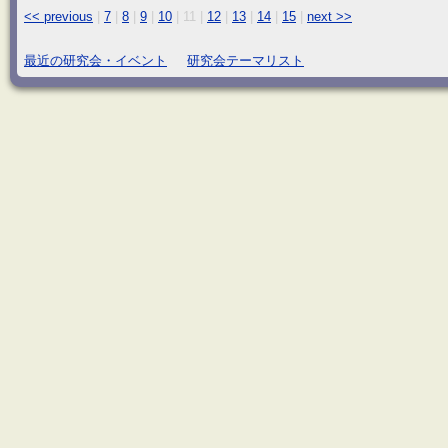
<< previous
|
7
|
8
|
9
|
10
|
11
|
12
|
13
|
14
|
15
|
next >>
最近の研究会・イベント
研究会テーマリスト