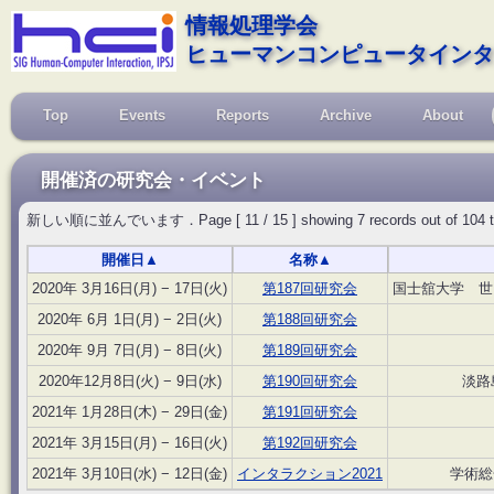
情報処理学会
ヒューマンコンピュータインタ
Top
Events
Reports
Archive
About
開催済の研究会・イベント
新しい順に並んでいます．Page [ 11 / 15 ] showing 7 records out of 104 total, 
開催日
▲
名称
▲
2020年 3月16日(月) − 17日(火)
第187回研究会
国士舘大学 世
2020年 6月 1日(月) − 2日(火)
第188回研究会
2020年 9月 7日(月) − 8日(火)
第189回研究会
2020年12月8日(火) − 9日(水)
第190回研究会
淡路
2021年 1月28日(木) − 29日(金)
第191回研究会
2021年 3月15日(月) − 16日(火)
第192回研究会
2021年 3月10日(水) − 12日(金)
インタラクション2021
学術総