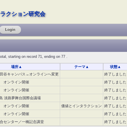
ラクション研究会
Login
starting on record 71, ending on 77 .
場所
▲
テーマ
▲
状態
▲
田谷キャンパス→オンラインへ変更
終了しました
オンライン開催
終了しました
オンライン開催
終了しました
島 淡路夢舞台国際会議場
終了しました
オンライン開催
価値とインタラクション
終了しました
オンライン開催
終了しました
合センター／一橋記念講堂
終了しました