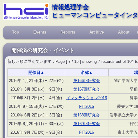
情報処理学会
ヒューマンコンピュータインタ
Top
Events
Reports
Archive
About
開催済の研究会・イベント
新しい順に並んでいます．Page [ 7 / 15 ] showing 7 records out of 104 total, s
開催日
▲
名称
▲
場
2016年 1月21日(木) − 22日(金)
第166回研究会
関西学院大学
2016年 3月 8日(火) − 9日(水)
第167回研究会
早稲
2016年 3月 2日(水) − 4日(金)
インタラクション2016
科学
2015年 9月15日(火) − 17日(木)
FIT2015
愛媛大学 
2016年 6月 2日(木) − 3日(金)
第168回研究会
岩手県立大学ア
2016年 8月29日(月) − 30日(火)
第169回研究会
下関
2016年 9月 7日(水) − 9日(金)
FIT2016
富山大学五