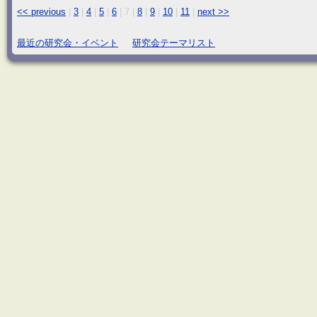
<< previous
|
3
|
4
|
5
|
6
|
7
|
8
|
9
|
10
|
11
|
next >>
最近の研究会・イベント
研究会テーマリスト