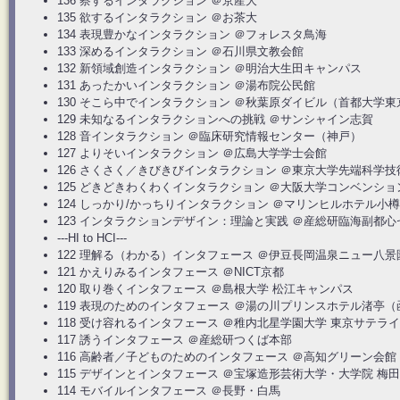
136 察するインタラクション ＠京産大
135 欲するインタラクション ＠お茶大
134 表現豊かなインタラクション ＠フォレスタ鳥海
133 深めるインタラクション ＠石川県文教会館
132 新領域創造インタラクション ＠明治大生田キャンパス
131 あったかいインタラクション ＠湯布院公民館
130 そこら中でインタラクション ＠秋葉原ダイビル（首都大学東
129 未知なるインタラクションへの挑戦 ＠サンシャイン志賀
128 音インタラクション ＠臨床研究情報センター（神戸）
127 よりそいインタラクション ＠広島大学学士会館
126 さくさく／きびきびインタラクション ＠東京大学先端科学
125 どきどきわくわくインタラクション ＠大阪大学コンベンシ
124 しっかり/かっちりインタラクション ＠マリンヒルホテル小樽
123 インタラクションデザイン：理論と実践 ＠産総研臨海副都心
---HI to HCI---
122 理解る（わかる）インタフェース ＠伊豆長岡温泉ニュー八景園
121 かえりみるインタフェース ＠NICT京都
120 取り巻くインタフェース ＠島根大学 松江キャンパス
119 表現のためのインタフェース ＠湯の川プリンスホテル渚亭
118 受け容れるインタフェース ＠稚内北星学園大学 東京サテラ
117 誘うインタフェース ＠産総研つくば本部
116 高齢者／子どものためのインタフェース ＠高知グリーン会館
115 デザインとインタフェース ＠宝塚造形芸術大学・大学院 梅
114 モバイルインタフェース ＠長野・白馬