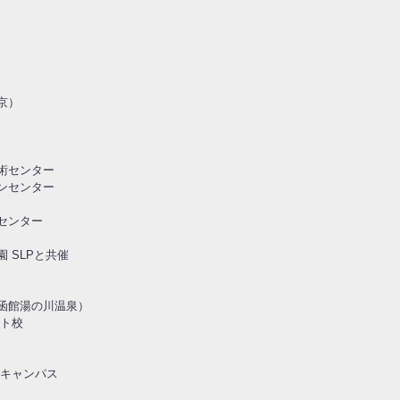
京）
技術センター
ョンセンター
センター
 SLPと共催
（函館湯の川温泉）
イト校
田キャンパス