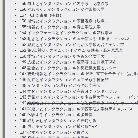
159 向上とインタラクション ＠岩手県 花巻温泉
158 やわらかいインタラクション ＠津田塾大学
157 HCI ＠東京（中野）
156 感情とインタラクション ＠下呂温泉（岐阜）
155 情報とインタラクション ＠青山学院大学
154 インタフェースとインタラクション ＠箱根湯本
153 動きとインタラクション ＠国士舘大学 世田谷キャンパス
152 継続とインタラクション ＠明治大学駿河台キャンパス
151 第3回対話システムシンポジウム ＠熱海（湯河原温泉）
150 愛情とインタラクション ＠お茶の水女子大
149 支援とインタラクション ＠源平荘（山口県下関市）
148 融合とインタラクション ＠沖縄産業支援センター
147 視覚情報とインタラクション ＠JAIST東京サテライト（品川
146 配置とインタラクション ＠国立民族学博物館
145 インタラクション理解 ＠お茶の水女子大
144 文化とインタラクション ＠宇奈月グランドホテル
143 元気がでるインタラクション ＠名古屋大学ベンチャー・ビ
142
継続性とインタラクション ＠筑波大学東京リエゾンオフィス秋
141 間違いとインタラクション ＠関西学院大学梅田キャンパス
140 体験するインタラクション ＠多摩美
139 取り込むインタラクション ＠長崎小浜
138 届けるインタラクション ＠横須賀YRP
137 発するインタラクション ＠東洋大