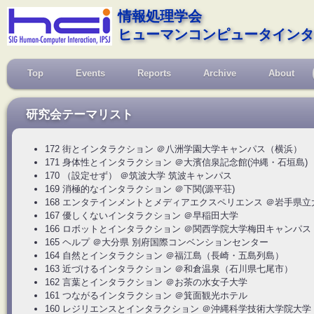
情報処理学会
ヒューマンコンピュータインタ
Top
Events
Reports
Archive
About
研究会テーマリスト
172 街とインタラクション ＠八洲学園大学キャンパス（横浜）
171 身体性とインタラクション ＠大濱信泉記念館(沖縄・石垣島)
170 （設定せず） ＠筑波大学 筑波キャンパス
169 消極的なインタラクション ＠下関(源平荘)
168 エンタテインメントとメディアエクスペリエンス ＠岩手県
167 優しくないインタラクション ＠早稲田大学
166 ロボットとインタラクション ＠関西学院大学梅田キャンパス
165 ヘルプ ＠大分県 別府国際コンベンションセンター
164 自然とインタラクション ＠福江島（長崎・五島列島）
163 近づけるインタラクション ＠和倉温泉（石川県七尾市）
162 言葉とインタラクション ＠お茶の水女子大学
161 つながるインタラクション ＠箕面観光ホテル
160 レジリエンスとインタラクション ＠沖縄科学技術大学院大学（