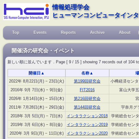
情報処理学会
ヒューマンコンピュータインタ
Top
Events
Reports
Archive
About
開催済の研究会・イベント
新しい順に並んでいます．Page [ 9 / 15 ] showing 7 records out of 104 total, s
開催日
▲
名称
▲
2022年 8月22日(月) − 23日(火)
第199回研究会
小樽経済センター
2016年 9月 7日(水) − 9日(金)
FIT2016
富山大学
2026年 1月14日(水) − 15日(木)
第216回研究会
2011年 7月28日(木) − 29日(金)
第144回研究会
宇奈月グ
2018年 3月 5日(月) − 7日(水)
インタラクション2018
学術総合セン
2019年 3月 6日(水) − 8日(金)
インタラクション2019
学術総合セン
2020年 3月 9日(月) − 11日(水)
インタラクション2020
学術総合セン