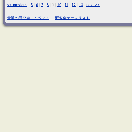
<< previous
|
5
|
6
|
7
|
8
|
9
|
10
|
11
|
12
|
13
|
next >>
最近の研究会・イベント
研究会テーマリスト