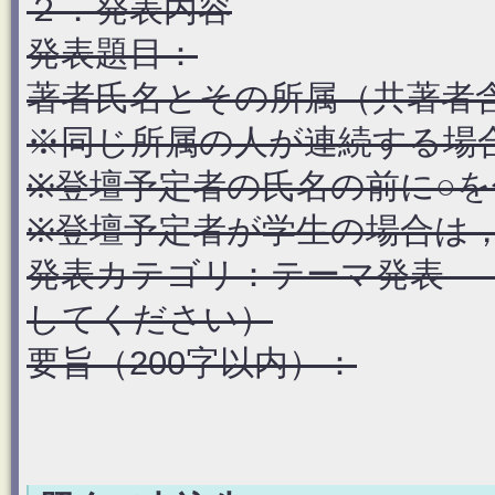
２．発表内容
発表題目：
著者氏名とその所属（共著者
※同じ所属の人が連続する場
※登壇予定者の氏名の前に○
※登壇予定者が学生の場合は
発表カテゴリ：テーマ発表 
してください）
要旨（200字以内）：