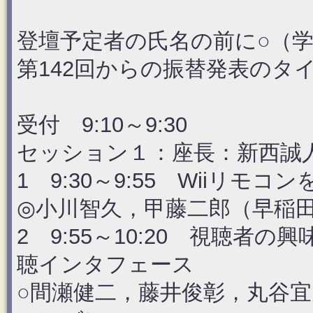
登壇予定者の氏名の前に○（
第142回からの振替発表のタ
受付 9:10～9:30
セッション１：座長：新西誠
1 9:30～9:55 Wiiリ
◎小川智久，甲藤二郎（早稲
2 9:55～10:20 視聴
聴インタフェース
○間瀬健二，藤井俊彰，丸谷