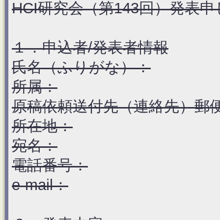
HCI研究会（第143回）発表
１．申込者/発表者情報
氏名（ふりがな）：
所属：
原稿依頼送付先（連絡先）郵
所在地：
宛名：
電話番号：
e-mail：