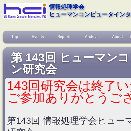
情報処理学会
ヒューマンコンピュータインタ
Top
Events
Reports
Archive
About
第 143回 ヒューマ
ン研究会
143回研究会は終了
ご参加ありがとうご
第143回 情報処理学会ヒュ