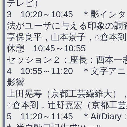
テレビ）
3 10:20～10:45 ＊影
法がユーザに与える印象の調
享保良平，山本景子，○倉本
休憩 10:45～10:55
セッション２：座長：西本一
4 10:55～11:20 ＊文
影響
上田晃寿（京都工芸繊維大）
○倉本到，辻野嘉宏（京都工
5 11:20～11:45 ＊AirDia