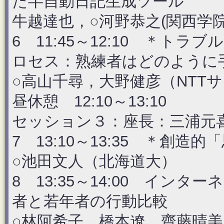
た半自動日記生成ツール
牛越達也，○河野恭之(関西学院
6 11:45～12:10 ＊
ロセス：熟練者はどのように
○高山千尋，大野健彦（NTT
昼休憩 12:10～13:10
セッション３：座長：三浦元
7 13:10～13:35 ＊創
○池田文人（北海道大）
8 13:35～14:00 イ
者と若年者の行動比較
○林阿希子，橋本遼，齋藤晴美