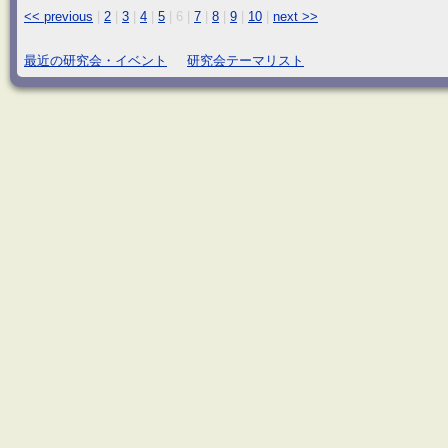
<< previous
|
2
|
3
|
4
|
5
|
6
|
7
|
8
|
9
|
10
|
next >>
最近の研究会・イベント
研究会テーマリスト