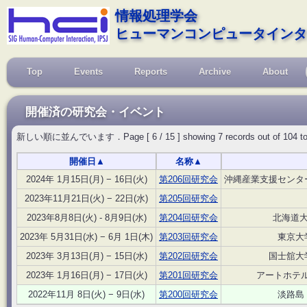
情報処理学会
ヒューマンコンピュータインタ
Top
Events
Reports
Archive
About
開催済の研究会・イベント
新しい順に並んでいます．Page [ 6 / 15 ] showing 7 records out of 104 total, s
開催日
▲
名称
▲
2024年 1月15日(月) − 16日(火)
第206回研究会
沖縄産業支援センター
2023年11月21日(火) − 22日(水)
第205回研究会
2023年8月8日(火) - 8月9日(水)
第204回研究会
北海道大
2023年 5月31日(水) − 6月 1日(木)
第203回研究会
東京大
2023年 3月13日(月) − 15日(水)
第202回研究会
国士舘大学
2023年 1月16日(月) − 17日(火)
第201回研究会
アートホテ
2022年11月 8日(火) − 9日(水)
第200回研究会
淡路島 