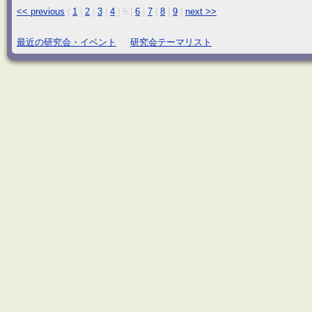
<< previous
|
1
|
2
|
3
|
4
|
5
|
6
|
7
|
8
|
9
|
next >>
最近の研究会・イベント
研究会テーマリスト