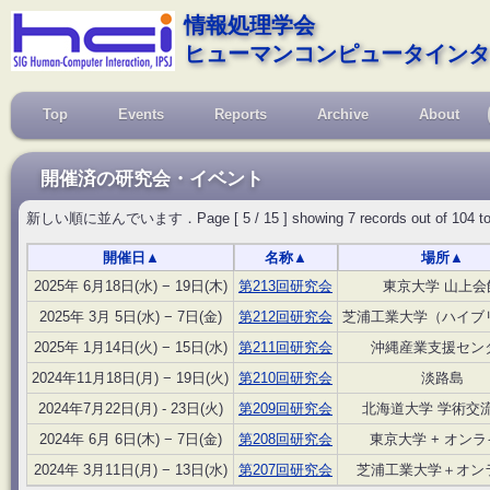
情報処理学会
ヒューマンコンピュータインタ
Top
Events
Reports
Archive
About
開催済の研究会・イベント
新しい順に並んでいます．Page [ 5 / 15 ] showing 7 records out of 104 total, s
開催日
▲
名称
▲
場所
▲
2025年 6月18日(水) − 19日(木)
第213回研究会
東京大学 山上会
2025年 3月 5日(水) − 7日(金)
第212回研究会
芝浦工業大学（ハイブ
2025年 1月14日(火) − 15日(水)
第211回研究会
沖縄産業支援セン
2024年11月18日(月) − 19日(火)
第210回研究会
淡路島
2024年7月22日(月) - 23日(火)
第209回研究会
北海道大学 学術交
2024年 6月 6日(木) − 7日(金)
第208回研究会
東京大学 + オン
2024年 3月11日(月) − 13日(水)
第207回研究会
芝浦工業大学＋オン