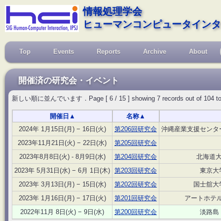
情報処理学会
ヒューマンコンピュータインタ
Top
Events
Reports
Archive
About
開催済の研究会・イベント
新しい順に並んでいます．Page [ 6 / 15 ] showing 7 records out of 104 total, s
開催日
▲
名称
▲
2024年 1月15日(月) − 16日(火)
第206回研究会
沖縄産業支援センター
2023年11月21日(火) − 22日(水)
第205回研究会
2023年8月8日(火) - 8月9日(水)
第204回研究会
北海道大
2023年 5月31日(水) − 6月 1日(木)
第203回研究会
東京大
2023年 3月13日(月) − 15日(水)
第202回研究会
国士舘大学
2023年 1月16日(月) − 17日(火)
第201回研究会
アートホテ
2022年11月 8日(火) − 9日(水)
第200回研究会
淡路島 