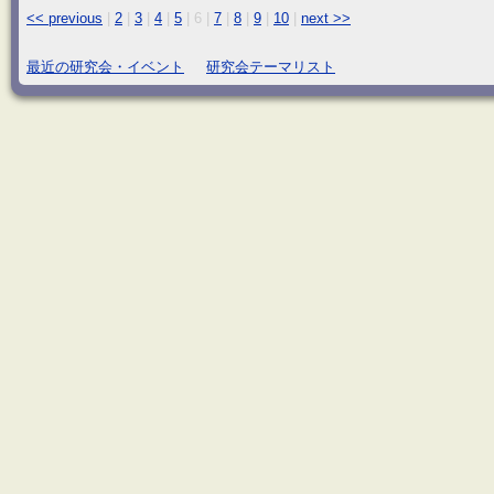
<< previous
|
2
|
3
|
4
|
5
|
6
|
7
|
8
|
9
|
10
|
next >>
最近の研究会・イベント
研究会テーマリスト