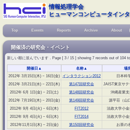
情報処理学会
ヒューマンコンピュータインタ
Top
Events
Reports
Archive
About
開催済の研究会・イベント
新しい順に並んでいます．Page [ 3 / 15 ] showing 7 records out of 104 total, s
開催日
▲
名称
▲
場
2012年 3月15日(木) − 16日(金)
インタラクション2012
日本科
2012年 3月21日(水) − 22日(木)
第147回研究会
JAIST東京サ
2012年 6月 1日(金) − 2日(土)
第148回研究会
沖縄産業支
2012年 7月19日(木) − 20日(金)
第149回研究会
源平荘（山
2012年 9月 4日(火) − 6日(木)
FIT2012
法政大学小金
2012年 9月 4日(火) − 6日(木)
FIT2014
法政大学小金
2012年11月1日(木) − 2日(金)
第150回研究会
お茶の