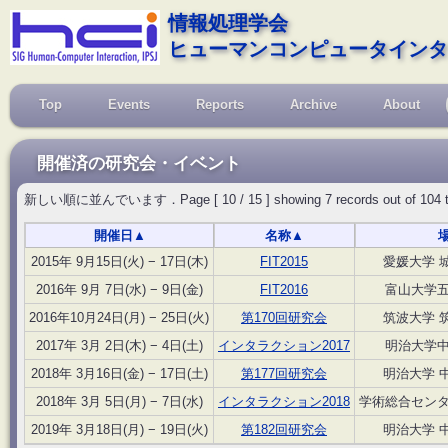
情報処理学会
ヒューマンコンピュータインタ
Top
Events
Reports
Archive
About
開催済の研究会・イベント
新しい順に並んでいます．Page [ 10 / 15 ] showing 7 records out of 104 total, 
開催日
▲
名称
▲
2015年 9月15日(火) − 17日(木)
FIT2015
愛媛大学 
2016年 9月 7日(水) − 9日(金)
FIT2016
富山大学
2016年10月24日(月) − 25日(火)
第170回研究会
筑波大学 
2017年 3月 2日(木) − 4日(土)
インタラクション2017
明治大学
2018年 3月16日(金) − 17日(土)
第177回研究会
明治大学 
2018年 3月 5日(月) − 7日(水)
インタラクション2018
学術総合セン
2019年 3月18日(月) − 19日(火)
第182回研究会
明治大学 