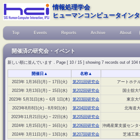
情報処理学会
ヒューマンコンピュータインタ
Top
Events
Reports
Archive
About
開催済の研究会・イベント
新しい順に並んでいます．Page [ 10 / 15 ] showing 7 records out of 104 total, 
開催日
▲
名称
▲
2023年 1月16日(月) − 17日(火)
第201回研究会
アートホテ
2023年 3月13日(月) − 15日(水)
第202回研究会
国士舘大学
2023年 5月31日(水) − 6月 1日(木)
第203回研究会
東京大
2023年8月8日(火) - 8月9日(水)
第204回研究会
北海道大
2023年11月21日(火) − 22日(水)
第205回研究会
2024年 1月15日(月) − 16日(火)
第206回研究会
沖縄産業支援センター
2024年 3月11日(月) − 13日(水)
第207回研究会
芝浦工業