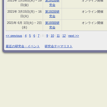
2021年 1月28日(木) − 29
第191回研
オンライン開催
日(金)
究会
2021年 3月15日(月) − 16
第192回研
オンライン開催
日(火)
究会
2021年 6月 1日(火) − 2日
第193回研
オンライン開催
(水)
究会
<< previous
|
4
|
5
|
6
|
7
|
8
|
9
|
10
|
11
|
12
|
next >>
最近の研究会・イベント
研究会テーマリスト