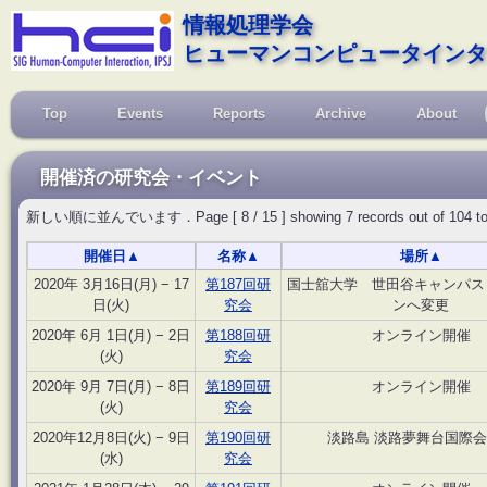
情報処理学会
ヒューマンコンピュータインタ
Top
Events
Reports
Archive
About
開催済の研究会・イベント
新しい順に並んでいます．Page [ 8 / 15 ] showing 7 records out of 104 total, s
開催日
▲
名称
▲
場所
▲
2020年 3月16日(月) − 17
第187回研
国士舘大学 世田谷キャンパス
日(火)
究会
ンへ変更
2020年 6月 1日(月) − 2日
第188回研
オンライン開催
(火)
究会
2020年 9月 7日(月) − 8日
第189回研
オンライン開催
(火)
究会
2020年12月8日(火) − 9日
第190回研
淡路島 淡路夢舞台国際
(水)
究会