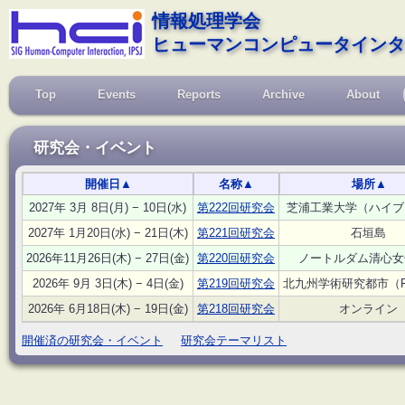
情報処理学会
ヒューマンコンピュータインタ
Top
Events
Reports
Archive
About
研究会・イベント
開催日
▲
名称
▲
場所
▲
2027年 3月 8日(月) − 10日(水)
第222回研究会
芝浦工業大学（ハイブ
2027年 1月20日(水) − 21日(木)
第221回研究会
石垣島
2026年11月26日(木) − 27日(金)
第220回研究会
ノートルダム清心女
2026年 9月 3日(木) − 4日(金)
第219回研究会
北九州学術研究都市（F
2026年 6月18日(木) − 19日(金)
第218回研究会
オンライン
開催済の研究会・イベント
研究会テーマリスト