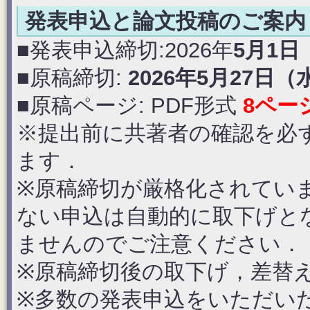
発表申込と論文投稿のご案内
■発表申込締切:2026年
5月1日
■原稿締切:
2026年5月27日（水
■原稿ページ: PDF形式
8ペー
※提出前に共著者の確認を必
ます．
※原稿締切が厳格化されてい
ない申込は自動的に取下げと
ませんのでご注意ください．
※原稿締切後の取下げ，差替
※多数の発表申込をいただい