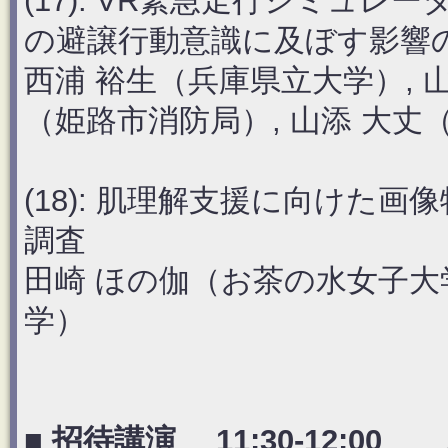
(17): VR緊急走行シミュ
の避譲行動意識に及ぼす影響
西浦 裕生（兵庫県立大学）, 
（姫路市消防局）, 山添 大丈
(18): 肌理解支援に向けた
調査
田崎 ほの伽（お茶の水女子大
学）
■ 招待講演 11:30-12:0