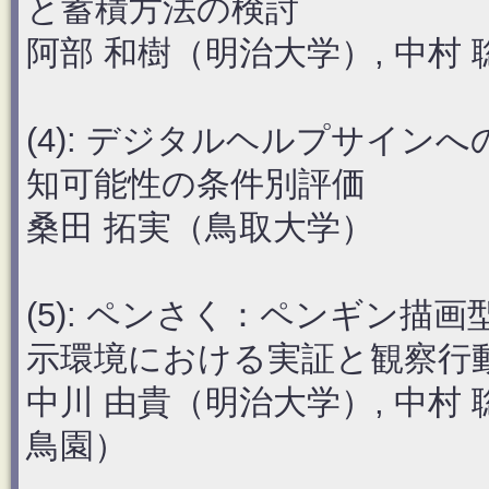
と蓄積方法の検討
阿部 和樹（明治大学）, 中村
(4): デジタルヘルプサイ
知可能性の条件別評価
桑田 拓実（鳥取大学）
(5): ペンさく：ペンギン
示環境における実証と観察行
中川 由貴（明治大学）, 中村
鳥園）