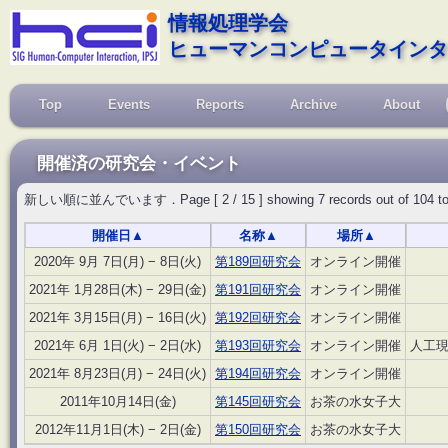
情報処理学会
ヒューマンコンピュータインタ
Top
Events
Reports
Archive
About
開催済の研究会・イベント
新しい順に並んでいます．Page [ 2 / 15 ] showing 7 records out of 104 total, s
開催日
▲
名称
▲
場所
▲
2020年 9月 7日(月) − 8日(火)
第189回研究会
オンライン開催
2021年 1月28日(木) − 29日(金)
第191回研究会
オンライン開催
2021年 3月15日(月) − 16日(火)
第192回研究会
オンライン開催
2021年 6月 1日(火) − 2日(水)
第193回研究会
オンライン開催
人工
2021年 8月23日(月) − 24日(火)
第194回研究会
オンライン開催
2011年10月14日(金)
第145回研究会
お茶の水女子大
2012年11月1日(木) − 2日(金)
第150回研究会
お茶の水女子大