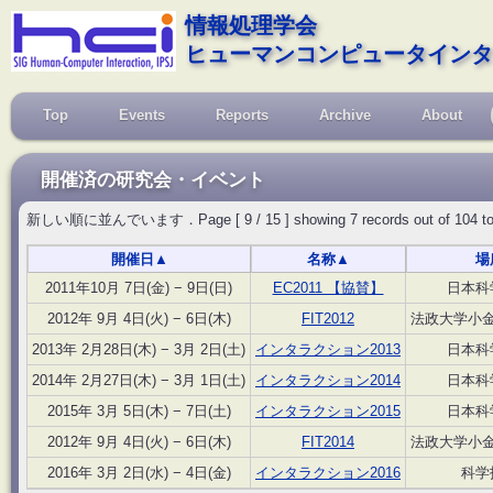
情報処理学会
ヒューマンコンピュータインタ
Top
Events
Reports
Archive
About
開催済の研究会・イベント
新しい順に並んでいます．Page [ 9 / 15 ] showing 7 records out of 104 total, s
開催日
▲
名称
▲
場
2011年10月 7日(金) − 9日(日)
EC2011 【協賛】
日本科
2012年 9月 4日(火) − 6日(木)
FIT2012
法政大学小
2013年 2月28日(木) − 3月 2日(土)
インタラクション2013
日本科
2014年 2月27日(木) − 3月 1日(土)
インタラクション2014
日本科
2015年 3月 5日(木) − 7日(土)
インタラクション2015
日本科
2012年 9月 4日(火) − 6日(木)
FIT2014
法政大学小
2016年 3月 2日(水) − 4日(金)
インタラクション2016
科学