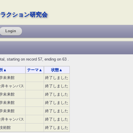
ラクション研究会
Login
tarting on record 57, ending on 63 .
所
▲
テーマ
▲
状態
▲
学未来館
終了しました
金井キャンパス
終了しました
学未来館
終了しました
学未来館
終了しました
学未来館
終了しました
金井キャンパス
終了しました
技術館
終了しました