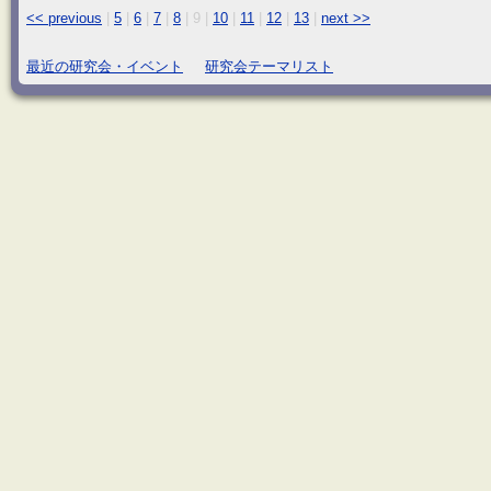
<< previous
|
5
|
6
|
7
|
8
|
9
|
10
|
11
|
12
|
13
|
next >>
最近の研究会・イベント
研究会テーマリスト