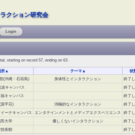
ラクション研究会
Login
tarting on record 57, ending on 63 .
場所
▲
テーマ
▲
状
館(沖縄・石垣島)
身体性とインタラクション
終了
筑波キャンパス
終了
五福キャンパス
終了
(源平荘)
消極的なインタラクション
終了
アイーナキャンパス
エンタテインメントとメディアエクスペリエンス
終了
稲田大学
優しくないインタラクション
終了
学技術館
終了