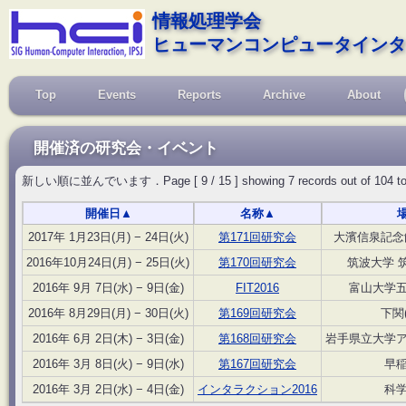
情報処理学会
ヒューマンコンピュータインタ
Top
Events
Reports
Archive
About
開催済の研究会・イベント
新しい順に並んでいます．Page [ 9 / 15 ] showing 7 records out of 104 total, s
開催日
▲
名称
▲
2017年 1月23日(月) − 24日(火)
第171回研究会
大濱信泉記念
2016年10月24日(月) − 25日(火)
第170回研究会
筑波大学 
2016年 9月 7日(水) − 9日(金)
FIT2016
富山大学
2016年 8月29日(月) − 30日(火)
第169回研究会
下関
2016年 6月 2日(木) − 3日(金)
第168回研究会
岩手県立大学
2016年 3月 8日(火) − 9日(水)
第167回研究会
早
2016年 3月 2日(水) − 4日(金)
インタラクション2016
科