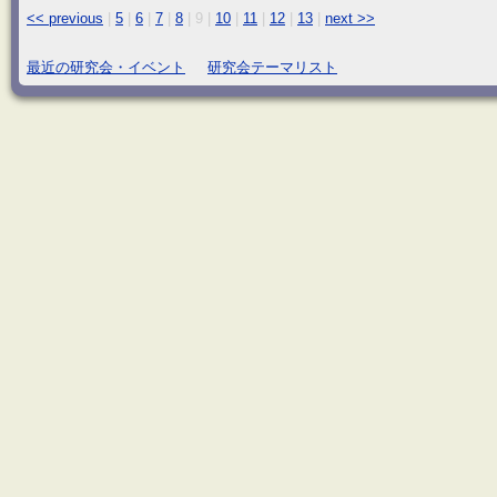
<< previous
|
5
|
6
|
7
|
8
|
9
|
10
|
11
|
12
|
13
|
next >>
最近の研究会・イベント
研究会テーマリスト