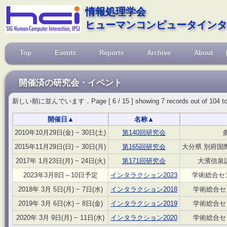
情報処理学会
ヒューマンコンピュータインタ
Top
Events
Reports
Archive
About
開催済の研究会・イベント
新しい順に並んでいます．Page [ 6 / 15 ] showing 7 records out of 104 total, s
開催日
▲
名称
▲
2010年10月29日(金) − 30日(土)
第140回研究会
2015年11月29日(日) − 30日(月)
第165回研究会
大分県 別府国
2017年 1月23日(月) − 24日(火)
第171回研究会
大濱信泉
2023年3月8日～10日予定
インタラクション2023
学術総合セン
2018年 3月 5日(月) − 7日(水)
インタラクション2018
学術総合セ
2019年 3月 6日(水) − 8日(金)
インタラクション2019
学術総合セ
2020年 3月 9日(月) − 11日(水)
インタラクション2020
学術総合セ