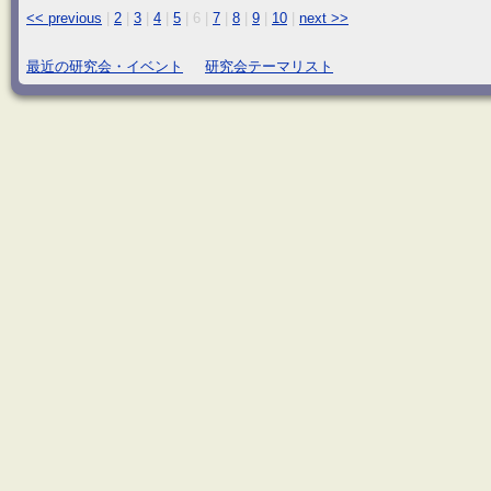
<< previous
|
2
|
3
|
4
|
5
|
6
|
7
|
8
|
9
|
10
|
next >>
最近の研究会・イベント
研究会テーマリスト