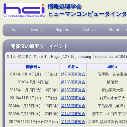
情報処理学会
ヒューマンコンピュータインタ
Top
Events
Reports
Archive
About
開催済の研究会・イベント
新しい順に並んでいます．Page [ 12 / 15 ] showing 7 records out of 104 total, 
開催日
▲
名称
▲
場所
▲
2014年 8月 4日(月) − 5日(火)
第159回研究会
岩手県 花巻温
2010年 5月14日(金)
第138回研究会
横須賀
2013年11月 5日(火) − 6日(水)
第155回研究会
青山学院大学
2012年11月1日(木) − 2日(金)
第150回研究会
お茶の水女子大
2014年 1月15日(水) − 16日(木)
第156回研究会
下呂温泉（岐阜
2012年 7月19日(木) − 20日(金)
第149回研究会
源平荘（山口県下関
2017年11月01日(水)~02日(木)
第175回研究会
兵庫県 淡路夢舞台国際