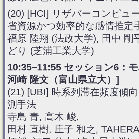
(20) [HCI] リザバーコ
省資源かつ効率的な感情推定
福原 陸翔 (法政大学), 田中 剛
どり (芝浦工業大学)
10:35–11:55 セッション
河崎 隆文（富山県立大）]
(21) [UBI] 時系列滞在
測手法
寺島 青, 高木 峻,
田村 直樹, 庄子 和之, TAHERA