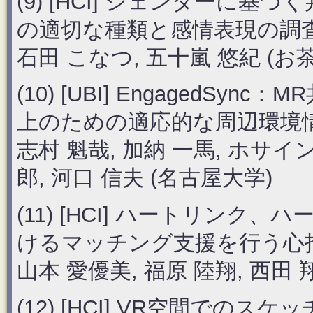
(9) [HCI] ジェンダーに
の適切な種類と感情表現の調
石田 こなつ, 五十嵐 悠紀 (
(10) [UBI] EngagedS
上のための適応的な周辺環境
志村 魁哉, 加納 一馬, ホサイン
郎, 河口 信夫 (名古屋大学)
(11) [HCI] ハートリン
けるマッチング支援を行う心
山本 愛優美, 福原 陸翔, 西田 翔
(12) [HCI] VR空間で