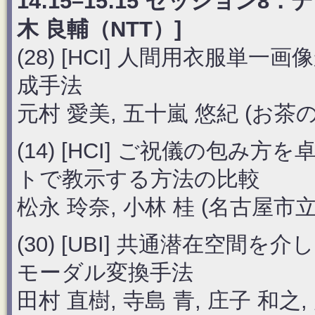
14:15–15:15 セッション
木 良輔（NTT）]
(28) [HCI] 人間用衣服
成手法
元村 愛美, 五十嵐 悠紀 (お茶
(14) [HCI] ご祝儀の包
トで教示する方法の比較
松永 玲奈, 小林 桂 (名古屋市
(30) [UBI] 共通潜在空
モーダル変換手法
田村 直樹, 寺島 青, 庄子 和之,