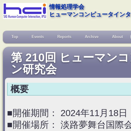
情報処理学会
ヒューマンコンピュータインタ
Top
Events
Reports
Archive
About
第 210回 ヒューマ
ン研究会
概要
■開催期間： 2024年11月18
■開催場所： 淡路夢舞台国際