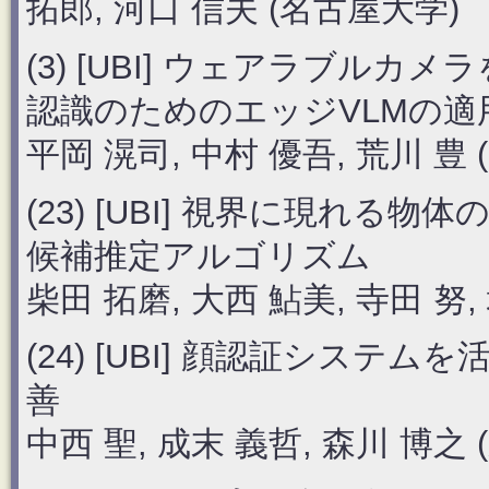
拓郎, 河口 信夫 (名古屋大学)
(3) [UBI] ウェアラブル
認識のためのエッジVLMの適
平岡 滉司, 中村 優吾, 荒川 豊 
(23) [UBI] 視界に現れ
候補推定アルゴリズム
柴田 拓磨, 大西 鮎美, 寺田 努,
(24) [UBI] 顔認証シス
善
中西 聖, 成末 義哲, 森川 博之 