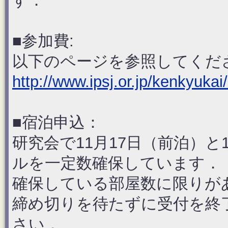
す．
■参加費:
以下のページを参照してくだ
http://www.ipsj.or.jp/kenkyukai
■宿泊申込：
研究会で11月17日（前泊）と
ルを一定数確保しています．
確保している部屋数に限りが
締め切りを待たずに受付を終
さい．