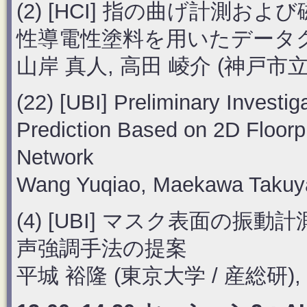
(2) [HCI] 指の曲げ計測
性導電性塗料を用いたデータ
山岸 真人, 高田 崚介 (神戸
(22) [UBI] Preliminary Investig
Prediction Based on 2D Floor
Network
Wang Yuqiao, Maekawa Takuya
(4) [UBI] マスク表面の
声強調手法の提案
平城 裕隆 (東京大学 / 産総研), 