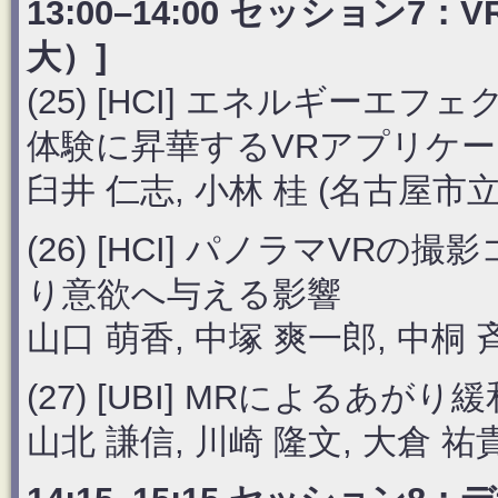
13:00–14:00 セッション7
大）]
(25) [HCI] エネルギー
体験に昇華するVRアプリケ
臼井 仁志, 小林 桂 (名古屋市
(26) [HCI] パノラマV
り意欲へ与える影響
山口 萌香, 中塚 爽一郎, 中桐 
(27) [UBI] MRによるあ
山北 謙信, 川崎 隆文, 大倉 祐