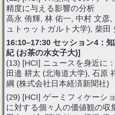
精度に与える影響の分析
高永 侑輝, 林 佑一, 中村 文彦,
ュトゥットガルト大学), 柴田 史
16:10–17:30 セッション
紀 (お茶の水女子大)]
(13) [HCI] ニュースを
田邉 耕太 (北海道大学), 石原 
綱 (株式会社日本経済新聞社)
(29) [HCI] ゲーミフィ
に対する個々人の価値観の収