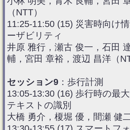
小林 明美，青木 良輔，宮田 
（NTT）
11:25-11:50 (15) 
ーザビリティ
井原 雅行，瀬古 俊一，石田 
輔，宮田 章裕，渡辺 昌洋（N
セッション9
：歩行計測
13:05-13:30 (16) 
テキストの識別
大橋 勇介，榎堀 優，間瀬 健
13:30-13:55 (17) 