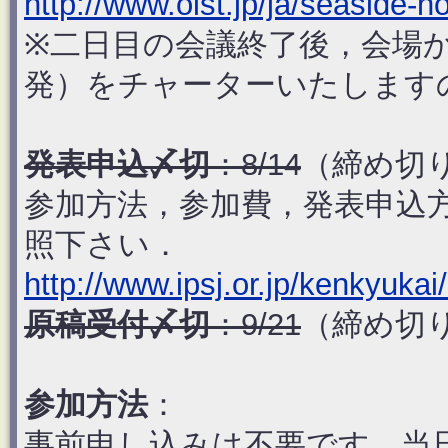
http://www.oist.jp/ja/seaside-h
※二日目の会議終了後，会場か
発）をチャーターいたします
発表申込〆切
：8/14
（締め切
参加方法，参加費，発表申込
照下さい．
http://www.ipsj.or.jp/kenkyuka
原稿受付〆切
：9/21
（締め切
参加方法
：
事前申し込みは不要です．当